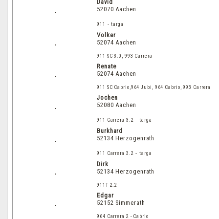
David
52070 Aachen
-
911
targa
Volker
52074 Aachen
911 SC 3.0, 993 Carrera
Renate
52074 Aachen
911 SC Cabrio,964 Jubi, 964 Cabrio, 993 Carrera
Jochen
52080 Aachen
-
911 Carrera 3.2
targa
Burkhard
52134 Herzogenrath
-
911 Carrera 3.2
targa
Dirk
52134 Herzogenrath
911T 2.2
Edgar
52152 Simmerath
964 Carrera 2 - Cabrio