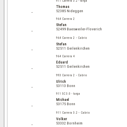
911 Carrera 3.2 - targa
Thomas
52385 Nideggen
964 Carrera 2
Stefan
52499 Baesweiler-Floverich
-
964 Carrera 2
Cabrio
Stefan
52511 Geilenkirchen
964 Carrera 4
Eduard
52511 Geilenkirchen
-
993 Carrera 2
Cabrio
Ulrich
53113 Bonn
911 SC 3.0 - targa
Michael
53175 Bonn
-
911 Carrera 3.2
Cabrio
Volker
53332 Bornheim