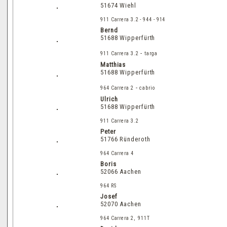
51674 Wiehl
911 Carrera 3.2 - 944 - 914
Bernd
51688 Wipperfürth
-
911 Carrera 3.2
targa
Matthias
51688 Wipperfürth
-
964 Carrera 2
cabrio
Ulrich
51688 Wipperfürth
911 Carrera 3.2
Peter
51766 Ründeroth
964 Carrera 4
Boris
52066 Aachen
964 RS
Josef
52070 Aachen
964 Carrera 2, 911T