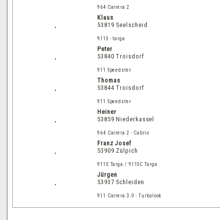
964 Carrera 2
Klaus
53819 Seelscheid
911S - targa
Peter
53840 Troisdorf
911 Speedster
Thomas
53844 Troisdorf
911 Speedster
Heiner
53859 Niederkassel
964 Carrera 2 - Cabrio
Franz Josef
53909 Zülpich
911E Targa / 911SC Targa
Jürgen
53937 Schleiden
911 Carrera 3.0 - Turbolook