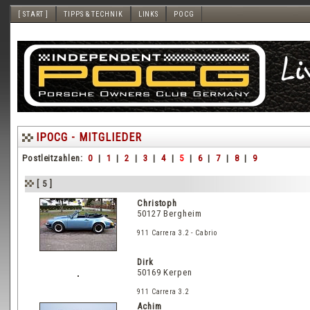
[ START ]
TIPPS & TECHNIK
LINKS
POCG
IPOCG - MITGLIEDER
Postleitzahlen:
0
|
1
|
2
|
3
|
4
|
5
|
6
|
7
|
8
|
9
[ 5 ]
Christoph
50127 Bergheim
911 Carrera 3.2 - Cabrio
Dirk
50169 Kerpen
911 Carrera 3.2
Achim