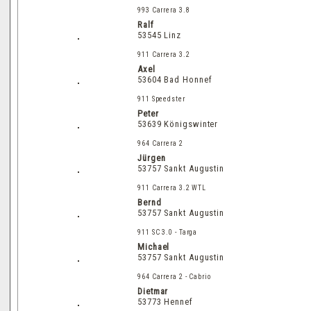
993 Carrera 3.8
Ralf
53545 Linz
911 Carrera 3.2
Axel
53604 Bad Honnef
911 Speedster
Peter
53639 Königswinter
964 Carrera 2
Jürgen
53757 Sankt Augustin
911
Carrera
3.2 WTL
Bernd
53757 Sankt Augustin
911 SC 3.0 - Targa
Michael
53757 Sankt Augustin
964 Carrera 2 - Cabrio
Dietmar
53773 Hennef