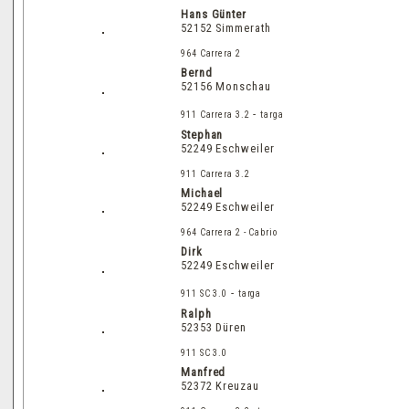
Hans Günter
52152 Simmerath
964 Carrera 2
Bernd
52156 Monschau
-
911 Carrera 3.2
targa
Stephan
52249 Eschweiler
911 Carrera 3.2
Michael
52249 Eschweiler
964 Carrera 2 - Cabrio
Dirk
52249 Eschweiler
-
911 SC 3.0
targa
Ralph
52353 Düren
911 SC 3.0
Manfred
52372 Kreuzau