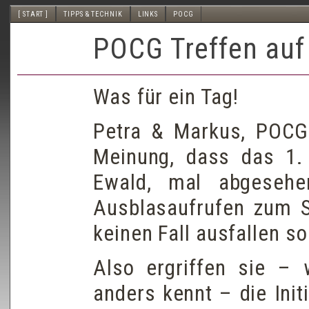
[ START ]
TIPPS & TECHNIK
LINKS
POCG
POCG Treffen auf
Was für ein Tag!
Petra & Markus, POCG
Meinung, dass das 1. o
Ewald, mal abgesehe
Ausblasaufrufen zum S
keinen Fall ausfallen sol
Also ergriffen sie –
anders kennt – die Init