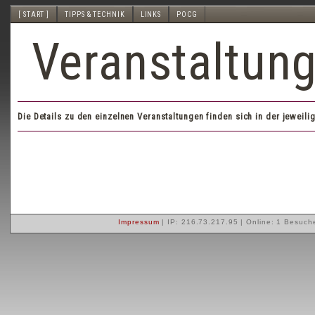
[ START ]
TIPPS & TECHNIK
LINKS
POCG
Veranstaltun
Die Details zu den einzelnen Veranstaltungen finden sich in der jeweili
Impressum
| IP: 216.73.217.95 |
Online: 1 Besuch